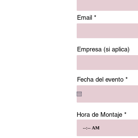
Email
Empresa (si aplica)
r
Fecha del evento
*
e
q
u
i
r
Hora de Montaje
e
d