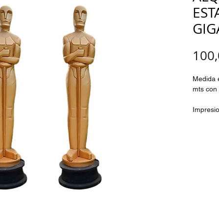
EST
GIG
100
Medida e
mts con 
Impresio