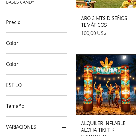
BASES CANDY
ARO 2 MTS DISEÑOS
Precio
TEMÁTICOS
Precio
100,00 US$
0 US$
250 US$
Color
Color
AMARILLO
AZUL
ESTILO
BEIGE
BLANCO
BALON FUTBOL
CAFE
BOLA DISCO
Tamaño
CELESTE
CARRETA TIPICA
DORADO
CIRCO
14 METROS
ALQUILER INFLABLE
FUCSIA
COACHELLA
15x1.20 mts
VARIACIONES
ALOHA TIKI TIKI
MORADO
CORDON NEGRO
15x1.5mts