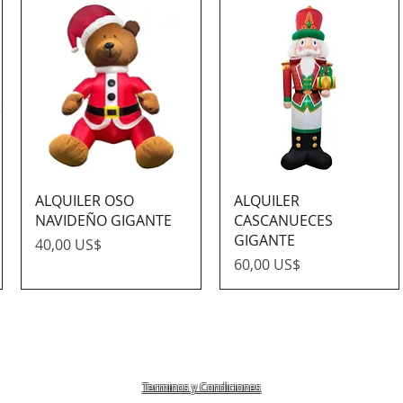
ALQUILER OSO
ALQUILER
NAVIDEÑO GIGANTE
CASCANUECES
GIGANTE
Precio
40,00 US$
Precio
60,00 US$
Terminos y Condiciones