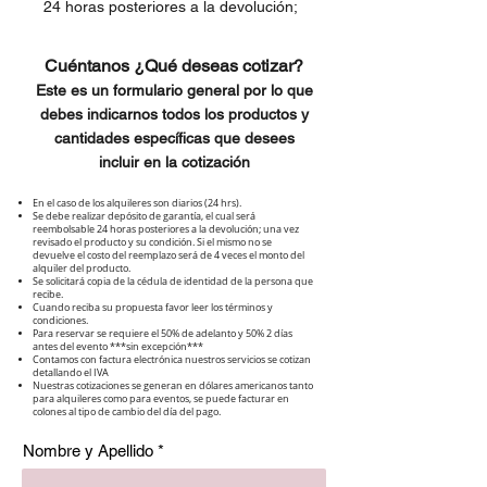
24 horas posteriores a la devolución;
una vez revisada la máquina y su
condición.
Cuéntanos ¿Qué deseas cotizar?
Este es un formulario general por lo que
debes indicarnos todos los productos y
cantidades específicas que desees
incluir en la cotización
En el caso de los alquileres son diarios (24 hrs).
Se debe realizar depósito de garantía, el cual será
reembolsable 24 horas posteriores a la devolución; una vez
revisado el producto y su condición. Si el mismo no se
devuelve el costo del reemplazo será de 4 veces el monto del
alquiler del producto.
Se solicitará copia de la cédula de identidad de la persona que
recibe.
Cuando reciba su propuesta favor leer los términos y
condiciones.
Para reservar se requiere el 50% de adelanto y 50% 2 días
antes del evento ***sin excepción***
Contamos con factura electrónica nuestros servicios se cotizan
detallando el IVA
Nuestras cotizaciones se generan en dólares americanos tanto
para alquileres como para eventos, se puede facturar en
colones al tipo de cambio del día del pago.
Nombre y Apellido