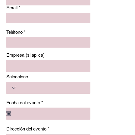
Email
Teléfono
Empresa (si aplica)
Seleccione
r
Fecha del evento
*
e
q
u
i
r
Dirección del evento
e
d