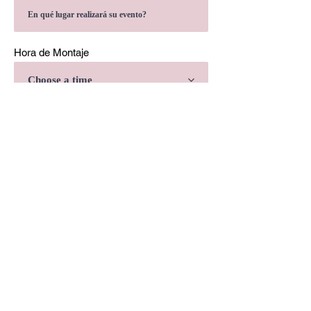
Hora de Montaje
Choose a time
Hora de Desmontaje
Choose a time
Qué producto desea cotizar y qué
cantidad?