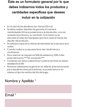
Este es un formulario general por lo que
debes indicarnos todos los productos y
cantidades específicas que desees
incluir en la cotización
En el caso de los alquileres son diarios (24 hrs).
Se debe realizar depósito de garantía, el cual será
reembolsable 24 horas posteriores a la devolución; una vez
revisado el producto y su condición. Si el mismo no se
devuelve el costo del reemplazo será de 4 veces el monto del
alquiler del producto.
Se solicitará copia de la cédula de identidad de la persona que
recibe.
Cuando reciba su propuesta favor leer los términos y
condiciones.
Para reservar se requiere el 50% de adelanto y 50% 2 días
antes del evento ***sin excepción***
Contamos con factura electrónica nuestros servicios se cotizan
detallando el IVA
Nuestras cotizaciones se generan en dólares americanos tanto
para alquileres como para eventos, se puede facturar en
colones al tipo de cambio del día del pago.
Nombre y Apellido
Email