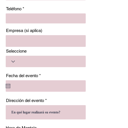
Teléfono
Empresa (si aplica)
Seleccione
r
Fecha del evento
*
e
q
u
i
r
Dirección del evento
e
d
Hora de Montaje