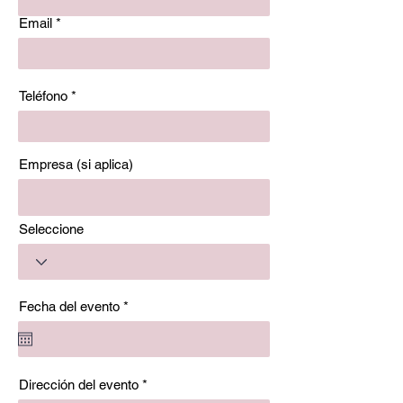
Email
Teléfono
Empresa (si aplica)
Seleccione
r
Fecha del evento
*
e
q
u
i
r
Dirección del evento
e
d