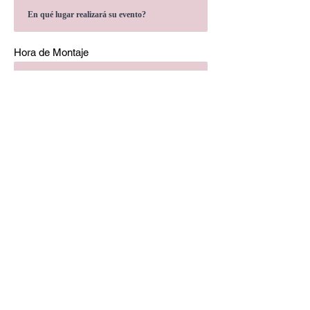
Hora de Montaje
Choose a time
Hora de Desmontaje
Choose a time
Qué producto desea cotizar y qué
cantidad?