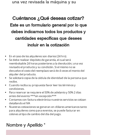
una vez revisada la máquina y su
condición.
Cuéntanos ¿Qué deseas cotizar?
Este es un formulario general por lo que
debes indicarnos todos los productos y
cantidades específicas que desees
incluir en la cotización
En el caso de los alquileres son diarios (24 hrs).
Se debe realizar depósito de garantía, el cual será
reembolsable 24 horas posteriores a la devolución; una vez
revisado el producto y su condición. Si el mismo no se
devuelve el costo del reemplazo será de 4 veces el monto del
alquiler del producto.
Se solicitará copia de la cédula de identidad de la persona que
recibe.
Cuando reciba su propuesta favor leer los términos y
condiciones.
Para reservar se requiere el 50% de adelanto y 50% 2 días
antes del evento ***sin excepción***
Contamos con factura electrónica nuestros servicios se cotizan
detallando el IVA
Nuestras cotizaciones se generan en dólares americanos tanto
para alquileres como para eventos, se puede facturar en
colones al tipo de cambio del día del pago.
Nombre y Apellido