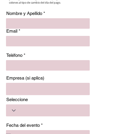
colones al tipo de cambio del día del pago.
Nombre y Apellido
Email
Teléfono
Empresa (si aplica)
Seleccione
r
Fecha del evento
*
e
q