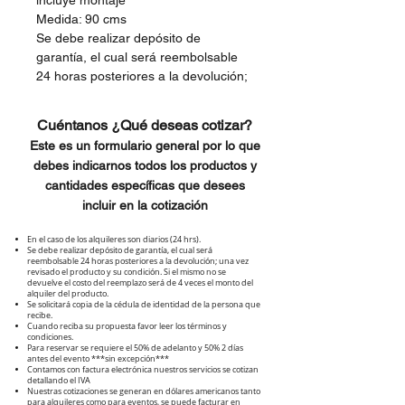
incluye montaje***
Medida: 90 cms
Se debe realizar depósito de
garantía, el cual será reembolsable
24 horas posteriores a la devolución;
una vez revisada la máquina y su
condición.
Cuéntanos ¿Qué deseas cotizar?
Este es un formulario general por lo que
debes indicarnos todos los productos y
cantidades específicas que desees
incluir en la cotización
En el caso de los alquileres son diarios (24 hrs).
Se debe realizar depósito de garantía, el cual será
reembolsable 24 horas posteriores a la devolución; una vez
revisado el producto y su condición. Si el mismo no se
devuelve el costo del reemplazo será de 4 veces el monto del
alquiler del producto.
Se solicitará copia de la cédula de identidad de la persona que
recibe.
Cuando reciba su propuesta favor leer los términos y
condiciones.
Para reservar se requiere el 50% de adelanto y 50% 2 días
antes del evento ***sin excepción***
Contamos con factura electrónica nuestros servicios se cotizan
detallando el IVA
Nuestras cotizaciones se generan en dólares americanos tanto
para alquileres como para eventos, se puede facturar en