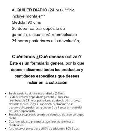
ALQUILER DIARIO (24 hrs). ***No
incluye montaje***
Medida: 90 cms
Se debe realizar depósito de
garantía, el cual será reembolsable
24 horas posteriores a la devolución;
una vez revisada la máquina y su
condición.
Cuéntanos ¿Qué deseas cotizar?
Este es un formulario general por lo que
debes indicarnos todos los productos y
cantidades específicas que desees
incluir en la cotización
En el caso de los alquileres son diarios (24 hrs).
Se debe realizar depósito de garantía, el cual será
reembolsable 24 horas posteriores a la devolución; una vez
revisado el producto y su condición. Si el mismo no se
devuelve el costo del reemplazo será de 4 veces el monto del
alquiler del producto.
Se solicitará copia de la cédula de identidad de la persona que
recibe.
Cuando reciba su propuesta favor leer los términos y
condiciones.
Para reservar se requiere el 50% de adelanto y 50% 2 días