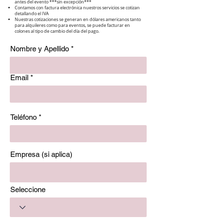
antes del evento ***sin excepción***
Contamos con factura electrónica nuestros servicios se cotizan
detallando el IVA
Nuestras cotizaciones se generan en dólares americanos tanto
para alquileres como para eventos, se puede facturar en
colones al tipo de cambio del día del pago.
Nombre y Apellido
Email
Teléfono
Empresa (si aplica)
Seleccione