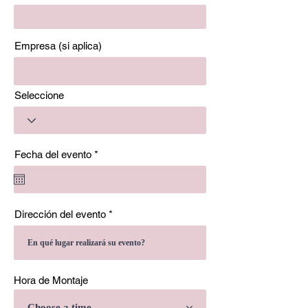
Empresa (si aplica)
Seleccione
r
Fecha del evento
*
e
q
u
i
r
Dirección del evento
e
d
Hora de Montaje
Choose a time