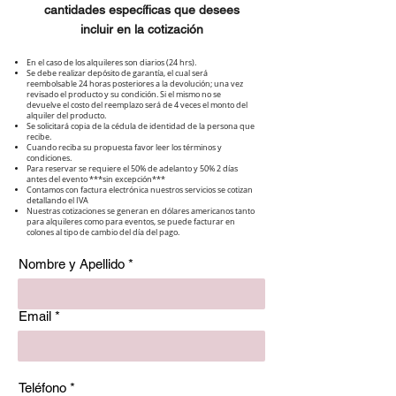
cantidades específicas que desees
incluir en la cotización
En el caso de los alquileres son diarios (24 hrs).
Se debe realizar depósito de garantía, el cual será
reembolsable 24 horas posteriores a la devolución; una vez
revisado el producto y su condición. Si el mismo no se
devuelve el costo del reemplazo será de 4 veces el monto del
alquiler del producto.
Se solicitará copia de la cédula de identidad de la persona que
recibe.
Cuando reciba su propuesta favor leer los términos y
condiciones.
Para reservar se requiere el 50% de adelanto y 50% 2 días
antes del evento ***sin excepción***
Contamos con factura electrónica nuestros servicios se cotizan
detallando el IVA
Nuestras cotizaciones se generan en dólares americanos tanto
para alquileres como para eventos, se puede facturar en
colones al tipo de cambio del día del pago.
Nombre y Apellido
Email
Teléfono