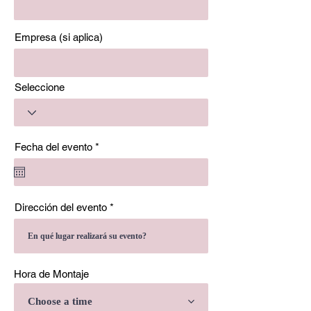
Empresa (si aplica)
Seleccione
r
Fecha del evento
*
e
q
u
i
r
Dirección del evento
e
d
Hora de Montaje
Choose a time