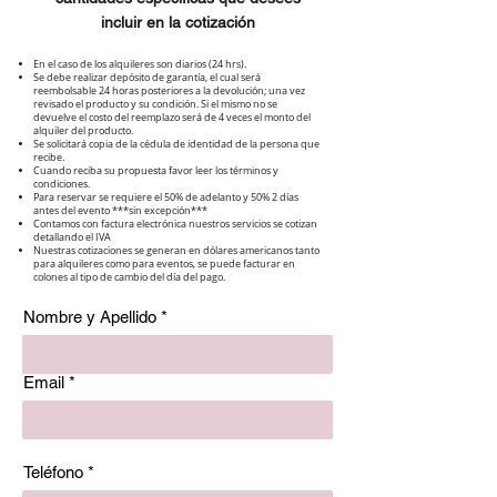
incluir en la cotización
En el caso de los alquileres son diarios (24 hrs).
Se debe realizar depósito de garantía, el cual será
reembolsable 24 horas posteriores a la devolución; una vez
revisado el producto y su condición. Si el mismo no se
devuelve el costo del reemplazo será de 4 veces el monto del
alquiler del producto.
Se solicitará copia de la cédula de identidad de la persona que
recibe.
Cuando reciba su propuesta favor leer los términos y
condiciones.
Para reservar se requiere el 50% de adelanto y 50% 2 días
antes del evento ***sin excepción***
Contamos con factura electrónica nuestros servicios se cotizan
detallando el IVA
Nuestras cotizaciones se generan en dólares americanos tanto
para alquileres como para eventos, se puede facturar en
colones al tipo de cambio del día del pago.
Nombre y Apellido
Email
Teléfono