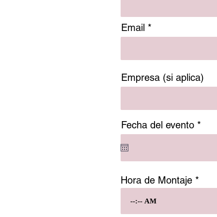
Email
Empresa (si aplica)
r
Fecha del evento
*
e
q
u
i
r
Hora de Montaje
e
d