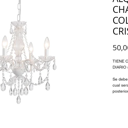
CH
CO
CR
50,0
TIENE 
DIARIO (
Se debe 
cual ser
posterio
revisada