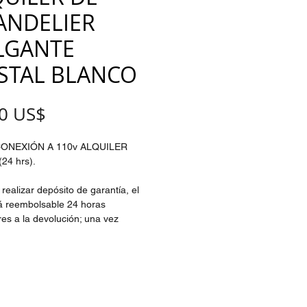
ANDELIER
LGANTE
ISTAL BLANCO
Precio
0 US$
CONEXIÓN A 110v ALQUILER
24 hrs).
realizar depósito de garantía, el
á reembolsable 24 horas
res a la devolución; una vez
 la máquina y su condición.